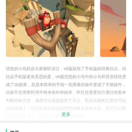
愤怒的小鸟想必大家都听说过，
版
延续了
手机版
的经典玩法，但
VR
比起
手
机
版
更有意思
的是，
版
愤怒的小鸟
中的
小鸟
和
背景
统统
变
VR
成
了
效果，且原本
简单的手指一划屏幕的
操作变成了手柄操作，
3D
玩家
不仅
需要利用手柄来操作和瞄准，
而且还需要自己
通过
画面来
判断目标方位，
难度可以说是提升了不少
。而且玩家的
位置也可以
自由选择了！
可以在
系统设定的范围内
随意
变换位置
，甚至可以
爬
更多
到附近
的悬崖上，
体验一把攀岩走壁的快乐。