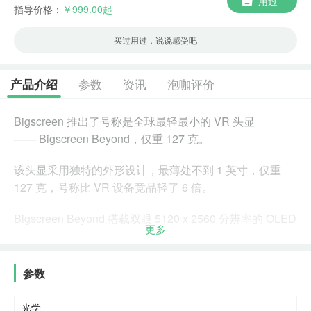
用过
指导价格：
￥999.00起
买过用过，说说感受吧
参数
资讯
泡咖评价
产品介绍
Bigscreen 推出了号称是全球最轻最小的 VR 头显
—— Bigscreen Beyond，仅重 127 克。
该头显采用独特的外形设计，最薄处不到 1 英寸，仅重
127 克，号称比 VR 设备竞品轻了 6 倍。
Bigscreen Beyond 搭载双眼 5120 x 2560 分辨率的 OLED
更多
屏，也就是每个屏幕分辨率为 2560 x 2560。
相比传统的 VR 设备，Bigscreen Beyond 可以针对每个佩
参数
戴者的脸型进行定制。订购 Bigscreen Beyond 后，用户
会收到一封电子邮件，要求他们使用 Bigscreen 的 iPhone
光学