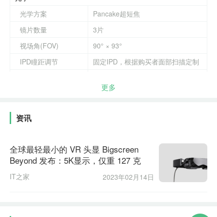
应用扫描自己的脸部，支持 iPhone XR 及更新款机型。
光学方案
Pancake超短焦
据官方称，每个 Beyond 都是根据 3D 面部扫描定制的，
镜片数量
3片
它可以测量用户面部的形状和眼睛的位置。由于每个用户
视场角(FOV)
90° × 93°
都拥有适合其脸型和眼距的头显，因此可以舍弃调节部
IPD瞳距调节
固定IPD，根据购买者面部扫描定制
件，从而减轻设备重量，同时提高 VR 的舒适度和清晰
度。
屈光度调节
不支持
更多
显示
此外，需要矫正视力的用户，可以购买适合 Beyond 的定
制处方镜片。
显示屏
Micro OLED
资讯
单眼2560x2560px,双眼
Beyond 通过内置的 SteamVR 追踪确定其在 3D 空间中的
分辨率
5120x2560px
位置和方向，配备 6-DoF 追踪，至少需要一个 SteamVR
全球最轻最小的 VR 头显 Bigscreen
子像素类型
RGB排列
基站（需另行购买）。
Beyond 发布：5K显示，仅重 127 克
像素密度(PPI)
IT之家
Beyond 支持 SteamVR Tracking V1.0 和 V2.0 基站，兼容
2023年02月14日
角分辨率(PPD)
28
SteamVR 平台，并支持 Steam 上的数百款 VR 游戏和应
刷新率
90Hz
用。
屏幕亮度