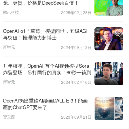
觉、更贵，价格是DeepSeek百倍！
腾讯科技
2025年02月28日
OpenAI o1「草莓」模型问世，五级AGI
再突破！推理能力超博士
新智元
2024年09月13日
开年核弹，OpenAI 首个AI视频模型Sora
炸裂登场，吊打同行的真实！60秒一镜到
底，神级世界模型真来了？
新智元
2024年02月16日
OpenAI扔出重磅AI绘画DALL·E 3！能画
画的ChatGPT要来了
智东西
2023年09月21日